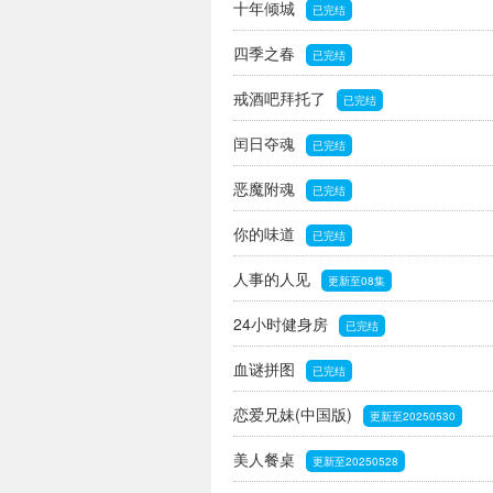
十年倾城
已完结
四季之春
已完结
戒酒吧拜托了
已完结
闰日夺魂
已完结
恶魔附魂
已完结
你的味道
已完结
人事的人见
更新至08集
24小时健身房
已完结
血谜拼图
已完结
恋爱兄妹(中国版)
更新至20250530
美人餐桌
更新至20250528