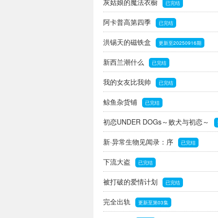
灰姑娘的魔法衣橱
已完结
阿卡普高第四季
已完结
洪锡天的磁铁盒
更新至20250916期
新西兰潮什么
已完结
我的女友比我帅
已完结
鲸鱼杂货铺
已完结
初恋UNDER DOGs～败犬与初恋～
新·异常生物见闻录：序
已完结
下流大盗
已完结
被打破的爱情计划
已完结
完全出轨
更新至第03集