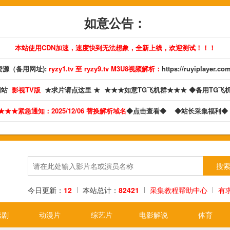
如意公告：
本站使用CDN加速，速度快到无法想象，全新上线，欢迎测试！！！
源（备用网址):
ryzy1.tv 至 ryzy9.tv M3U8视频解析：
https://ruyiplayer.co
网站
影视TV版
★求片请点这里 ★
★★★如意TG飞机群★★★
◆备用TG飞
★★★紧急通知：2025/12/06 替换解析域名
◆点击查看◆
◆站长采集福利
今日更新：
12
本站总计：
82421
采集教程帮助中心
有
续剧
动漫片
综艺片
电影解说
体育