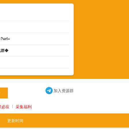
m?url=
机群◆
◆
加入资源群
求必应
采集福利
更新时间