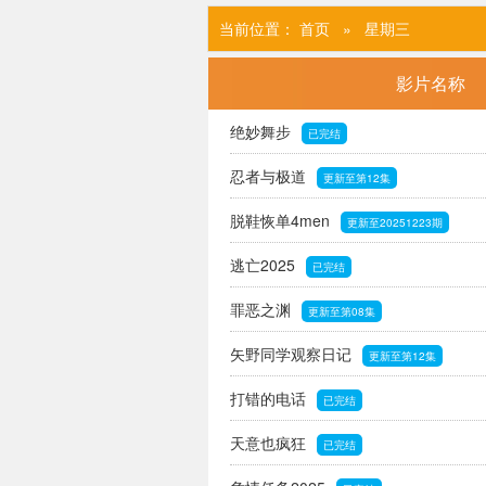
当前位置：
首页
» 星期三
影片名称
绝妙舞步
已完结
忍者与极道
更新至第12集
脱鞋恢单4men
更新至20251223期
逃亡2025
已完结
罪恶之渊
更新至第08集
矢野同学观察日记
更新至第12集
打错的电话
已完结
天意也疯狂
已完结