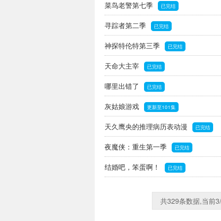
菜鸟老警第七季
已完结
寻踪者第二季
已完结
神探特伦特第三季
已完结
天命大主宰
已完结
哪里出错了
已完结
灰姑娘游戏
更新至101集
天久鹰央的推理病历表动漫
已完结
夜魔侠：重生第一季
已完结
结婚吧，笨蛋啊！
已完结
共329条数据,当前3