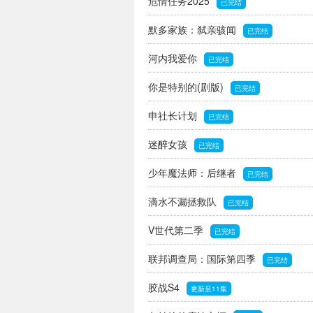
危情任务2025
已完结
默多家族：弑亲骇闻
已完结
河内我爱你
已完结
你是特别的(剧版)
已完结
申社长计划
已完结
迷醉女孩
已完结
少年魔法师：后继者
已完结
滴水不漏拯救队
已完结
V世代第二季
已完结
联邦调查局：国际第四季
已完结
胶战S4
更新至11集