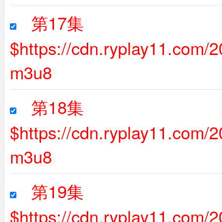
第17集
$https://cdn.ryplay11.com
m3u8
第18集
$https://cdn.ryplay11.com
m3u8
第19集
$https://cdn.ryplay11.com