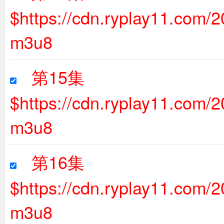
$https://cdn.ryplay11.com
m3u8
第15集
$https://cdn.ryplay11.com
m3u8
第16集
$https://cdn.ryplay11.com
m3u8