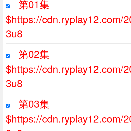
第01集
$https://cdn.ryplay12.com
3u8
第02集
$https://cdn.ryplay12.com
3u8
第03集
$https://cdn.ryplay12.com