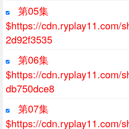
第05集
$https://cdn.ryplay11.com
2d92f3535
第06集
$https://cdn.ryplay11.com
db750dce8
第07集
$https://cdn.ryplay11.com