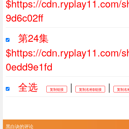
$https://cdn.ryplay11.com
9d6c02ff
第24集
$https://cdn.ryplay11.com
0edd9e1fd
全选
|
|
复制链接
复制名称$链接
复制名
黑白诀的评论