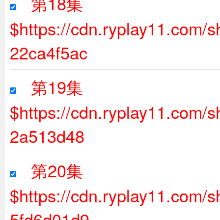
第18集
$https://cdn.ryplay11.com
22ca4f5ac
第19集
$https://cdn.ryplay11.com
2a513d48
第20集
$https://cdn.ryplay11.com
5fd6d01d9