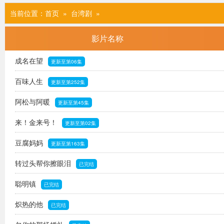
当前位置：
首页
» 台湾剧
»
影片名称
成名在望
更新至第06集
百味人生
更新至第252集
阿松与阿暖
更新至第45集
来！金来号！
更新至第02集
豆腐妈妈
更新至第163集
转过头帮你擦眼泪
已完结
聪明镇
已完结
炽热的他
已完结