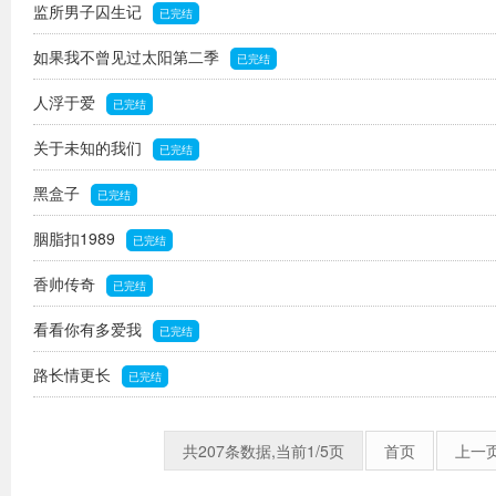
监所男子囚生记
已完结
如果我不曾见过太阳第二季
已完结
人浮于爱
已完结
关于未知的我们
已完结
黑盒子
已完结
胭脂扣1989
已完结
香帅传奇
已完结
看看你有多爱我
已完结
路长情更长
已完结
共207条数据,当前1/5页
首页
上一