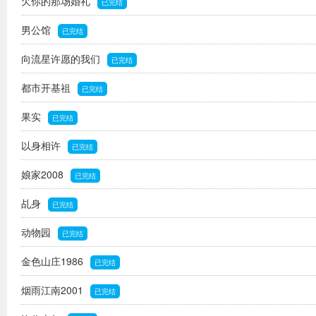
欠你的那场婚礼
已完结
男公馆
已完结
向流星许愿的我们
已完结
都市开基祖
已完结
果实
已完结
以身相许
已完结
娘家2008
已完结
乩身
已完结
动物园
已完结
金色山庄1986
已完结
烟雨江南2001
已完结