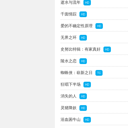
逝水与流年
HD
千面情踪
HD
爱的不确定性原理
HD
无界之环
HD
史努比特辑：有家真好
HD
陵水之恋
HD
蜘蛛侠：崭新之日
TC
狂唱下半场
HD
消失的人
HD
灵猪降妖
HD
浴血困牛山
HD