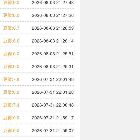
豆瓣:0.0
2026-08-03 21:27:48
豆瓣:0.0
2026-08-03 21:27:26
豆瓣:6.7
2026-08-03 21:26:59
豆瓣:8.6
2026-08-03 21:26:14
豆瓣:0.0
2026-08-03 21:25:51
豆瓣:0.0
2026-08-03 21:25:31
豆瓣:7.8
2026-07-31 22:01:48
豆瓣:0.0
2026-07-31 22:01:28
豆瓣:7.4
2026-07-31 22:00:48
豆瓣:0.0
2026-07-31 21:59:17
豆瓣:0.0
2026-07-31 21:59:07