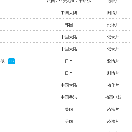
法国 / 亚美尼亚 / 卡塔尔
记录片
中国大陆
剧情片
韩国
恐怖片
中国大陆
记录片
中国大陆
记录片
影版
日本
爱情片
HD
日本
剧情片
中国大陆
动作片
中国香港
动画电影
美国
恐怖片
美国
恐怖片