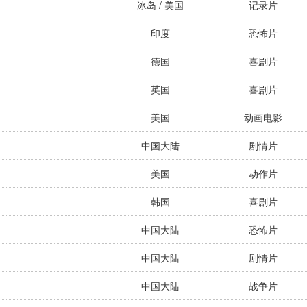
冰岛 / 美国
记录片
印度
恐怖片
德国
喜剧片
英国
喜剧片
美国
动画电影
中国大陆
剧情片
美国
动作片
韩国
喜剧片
中国大陆
恐怖片
中国大陆
剧情片
中国大陆
战争片