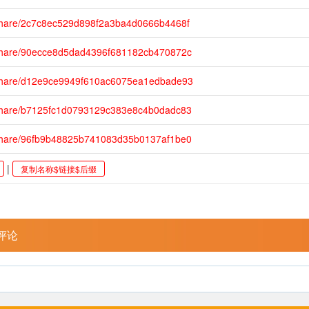
share/2c7c8ec529d898f2a3ba4d0666b4468f
share/90ecce8d5dad4396f681182cb470872c
/share/d12e9ce9949f610ac6075ea1edbade93
share/b7125fc1d0793129c383e8c4b0dadc83
share/96fb9b48825b741083d35b0137af1be0
|
复制名称$链接$后缀
评论