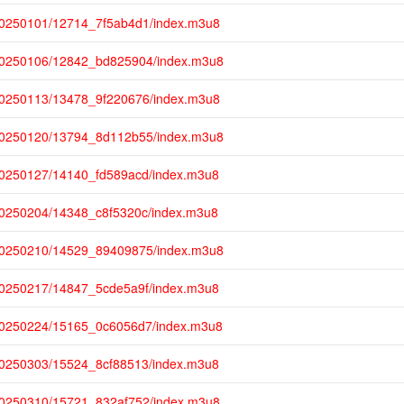
20250101/12714_7f5ab4d1/index.m3u8
20250106/12842_bd825904/index.m3u8
20250113/13478_9f220676/index.m3u8
20250120/13794_8d112b55/index.m3u8
20250127/14140_fd589acd/index.m3u8
20250204/14348_c8f5320c/index.m3u8
20250210/14529_89409875/index.m3u8
20250217/14847_5cde5a9f/index.m3u8
20250224/15165_0c6056d7/index.m3u8
20250303/15524_8cf88513/index.m3u8
20250310/15721_832af752/index.m3u8