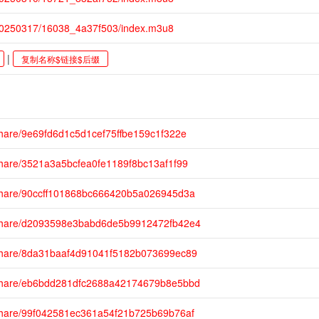
20250317/16038_4a37f503/index.m3u8
|
复制名称$链接$后缀
hare/9e69fd6d1c5d1cef75ffbe159c1f322e
share/3521a3a5bcfea0fe1189f8bc13af1f99
share/90ccff101868bc666420b5a026945d3a
/share/d2093598e3babd6de5b9912472fb42e4
share/8da31baaf4d91041f5182b073699ec89
/share/eb6bdd281dfc2688a42174679b8e5bbd
share/99f042581ec361a54f21b725b69b76af