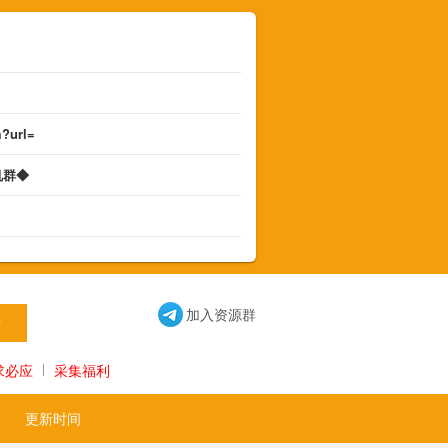
m?url=
机群◆
◆
加入资源群
求必应
采集福利
更新时间