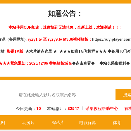
如意公告：
本站使用CDN加速，速度快到无法想象，全新上线，欢迎测试！！！
源（备用网址):
ryzy1.tv 至 ryzy9.tv M3U8视频解析：
https://ruyiplayer.co
网站
影视TV版
★求片请点这里 ★
★★★如意TG飞机群★★★
◆备用TG飞
★★★紧急通知：2025/12/06 替换解析域名
◆点击查看◆
◆站长采集福利
今日更新：
10
本站总计：
82547
采集教程帮助中心
有
续剧
动漫片
综艺片
电影解说
体育