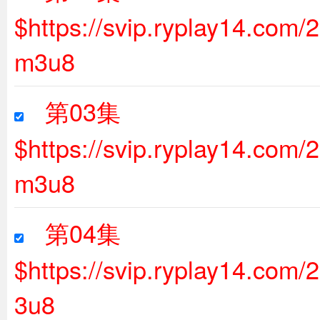
$https://svip.ryplay14.com
m3u8
第03集
$https://svip.ryplay14.com
m3u8
第04集
$https://svip.ryplay14.com
3u8