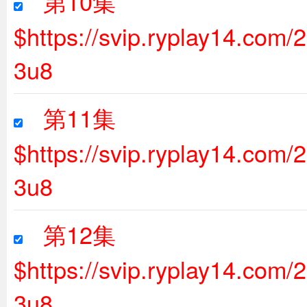
第10集
$https://svip.ryplay14.com
3u8
第11集
$https://svip.ryplay14.com
3u8
第12集
$https://svip.ryplay14.com
3u8