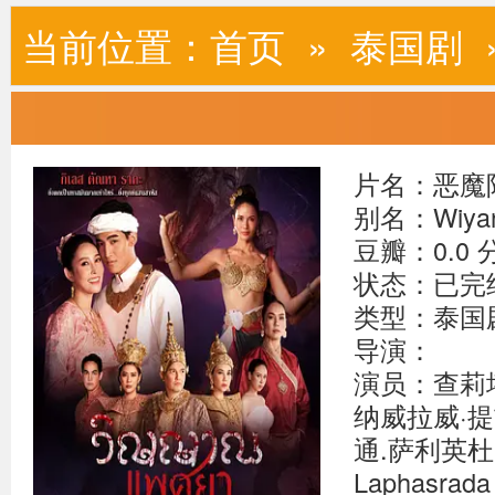
当前位置：
首页
»
泰国剧
片名：恶魔
别名：Wiyan
豆瓣：0.0 
状态：已完
类型：泰国
导演：
演员：查莉塔
纳威拉威·提
通.萨利英杜,Tu
Laphasra