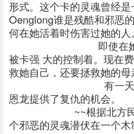
形式。这个卡的灵魂曾经是
Oenglong谁是残酷和
何在她活着时
即使在她死后，费
被卡强 大的控制着。现在
救她自己，还
有一天，法伊坎
恩龙提供了
~~根据北方民间的
个邪恶的灵魂潜