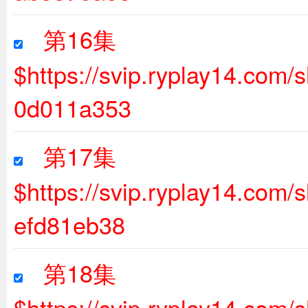
第16集
$https://svip.ryplay14.co
0d011a353
第17集
$https://svip.ryplay14.co
efd81eb38
第18集
$https://svip.ryplay14.co