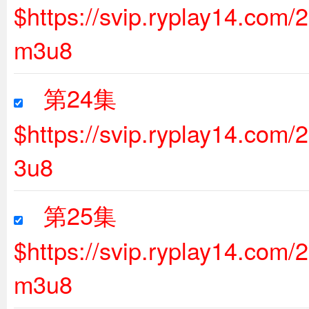
$https://svip.ryplay14.com
m3u8
第24集
$https://svip.ryplay14.com
3u8
第25集
$https://svip.ryplay14.com
m3u8