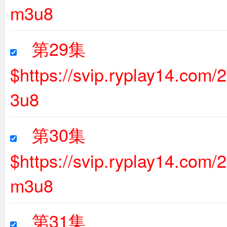
m3u8
第29集
$https://svip.ryplay14.com
3u8
第30集
$https://svip.ryplay14.com
m3u8
第31集