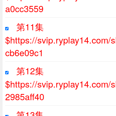
a0cc3559
第11集
$https://svip.ryplay14.co
cb6e09c1
第12集
$https://svip.ryplay14.co
2985aff40
第13集