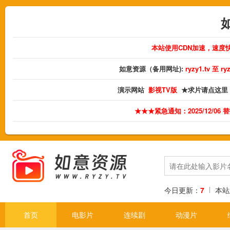
本站使用CDN加速，速度
如意资源（备用网址):
ryzy1.tv 至 
演示网站
影视TV版
★求片请点这里
★★★紧急通知：2025/12/06
今日更新：
7
本站
首页
电影片
连续剧
动漫片