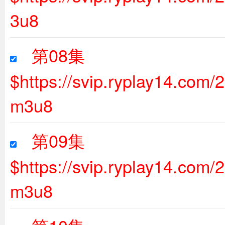
3u8
第08集
$https://svip.ryplay14.com
m3u8
第09集
$https://svip.ryplay14.com
m3u8