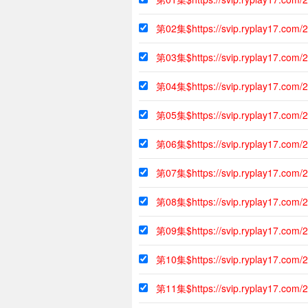
第02集$https://svip.ryplay17.com
第03集$https://svip.ryplay17.com
第04集$https://svip.ryplay17.com
第05集$https://svip.ryplay17.com
第06集$https://svip.ryplay17.com
第07集$https://svip.ryplay17.com
第08集$https://svip.ryplay17.com
第09集$https://svip.ryplay17.com
第10集$https://svip.ryplay17.com
第11集$https://svip.ryplay17.com