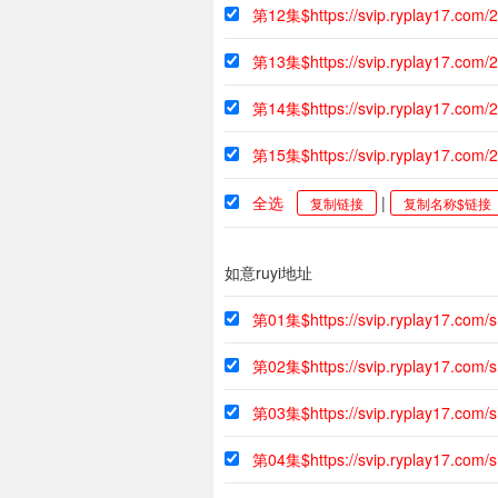
第12集$https://svip.ryplay17.com
第13集$https://svip.ryplay17.com
第14集$https://svip.ryplay17.com/
第15集$https://svip.ryplay17.com
全选
|
复制链接
复制名称$链接
如意ruyi地址
第01集$https://svip.ryplay17.com
第02集$https://svip.ryplay17.com/
第03集$https://svip.ryplay17.com
第04集$https://svip.ryplay17.com