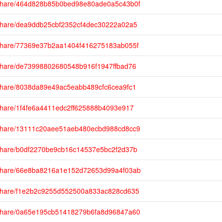
/share/464d828b85b0bed98e80ade0a5c43b0f
/share/dea9ddb25cbf2352cf4dec30222a02a5
/share/77369e37b2aa1404f416275183ab055f
/share/de73998802680548b916f1947ffbad76
/share/8038da89e49ac5eabb489cfc6cea9fc1
share/1f4fe6a4411edc2ff625888b4093e917
/share/13111c20aee51aeb480ecbd988cd8cc9
/share/b0df2270be9cb16c14537e5bc2f2d37b
/share/66e8ba8216a1e152d72653d99a4f03ab
/share/f1e2b2c9255d552500a833ac828cd635
/share/0a65e195cb51418279b6fa8d96847a60