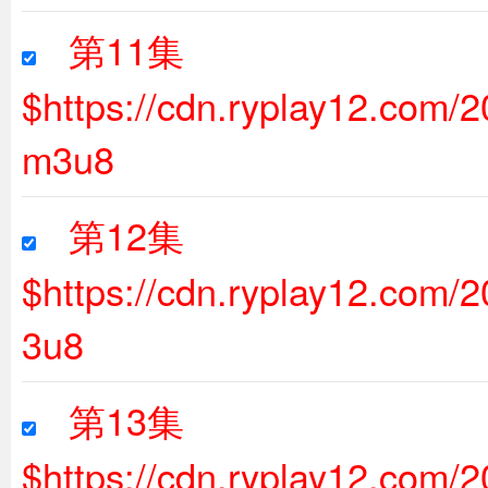
第11集
$https://cdn.ryplay12.com
m3u8
第12集
$https://cdn.ryplay12.com/
3u8
第13集
$https://cdn.ryplay12.com