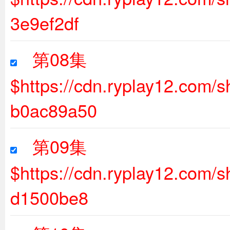
3e9ef2df
第08集
$https://cdn.ryplay12.com
b0ac89a50
第09集
$https://cdn.ryplay12.com
d1500be8