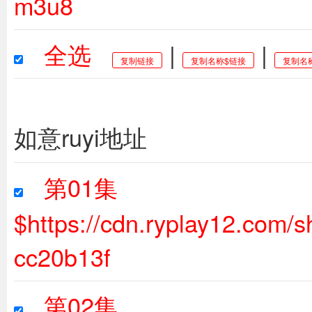
m3u8
全选
|
|
复制链接
复制名称$链接
复制名
如意ruyi地址
第01集
$https://cdn.ryplay12.com
cc20b13f
第02集