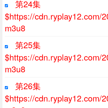
第24集
$https://cdn.ryplay12.com
m3u8
第25集
$https://cdn.ryplay12.com/
m3u8
第26集
$https://cdn.ryplay12.com/