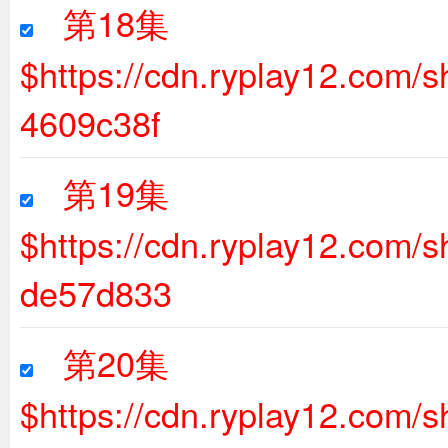
第18集
$https://cdn.ryplay12.com
4609c38f
第19集
$https://cdn.ryplay12.com
de57d833
第20集
$https://cdn.ryplay12.com