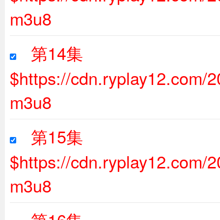
m3u8
第14集
$https://cdn.ryplay12.com
m3u8
第15集
$https://cdn.ryplay12.com
m3u8
第16集