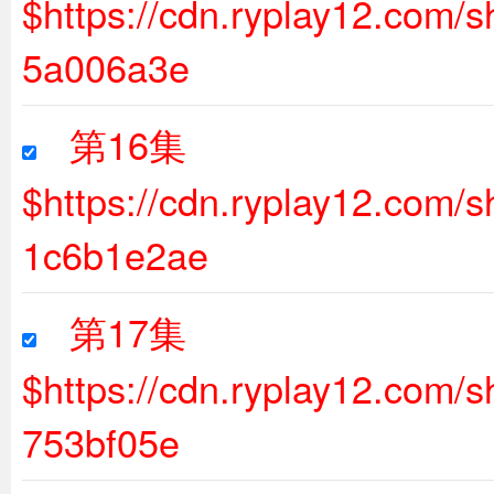
$https://cdn.ryplay12.com
5a006a3e
第16集
$https://cdn.ryplay12.com
1c6b1e2ae
第17集
$https://cdn.ryplay12.com
753bf05e