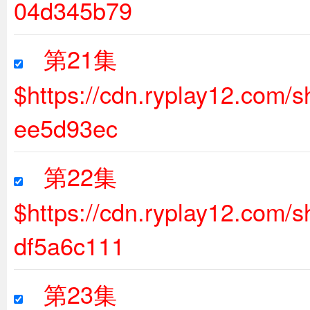
04d345b79
第21集
$https://cdn.ryplay12.com
ee5d93ec
第22集
$https://cdn.ryplay12.com
df5a6c111
第23集