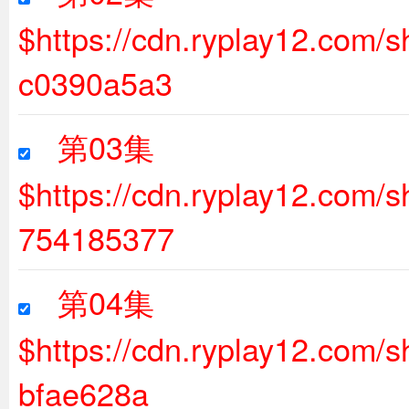
$https://cdn.ryplay12.com
c0390a5a3
第03集
$https://cdn.ryplay12.com
754185377
第04集
$https://cdn.ryplay12.com
bfae628a