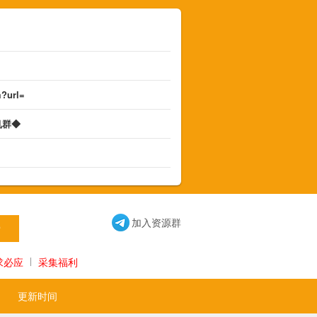
m?url=
机群◆
◆
加入资源群
求必应
采集福利
更新时间