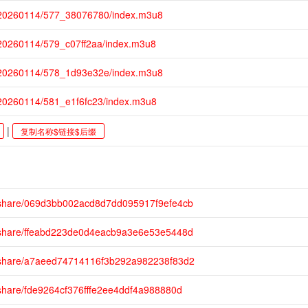
m/20260114/577_38076780/index.m3u8
/20260114/579_c07ff2aa/index.m3u8
m/20260114/578_1d93e32e/index.m3u8
/20260114/581_e1f6fc23/index.m3u8
|
复制名称$链接$后缀
m/share/069d3bb002acd8d7dd095917f9efe4cb
m/share/ffeabd223de0d4eacb9a3e6e53e5448d
m/share/a7aeed74714116f3b292a982238f83d2
/share/fde9264cf376fffe2ee4ddf4a988880d