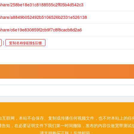
m/share/258be18e31c8188555c2ff05b4d542c3
m/share/a8849b052492b5106526b2331e526138
/share/c6e19e830859f2cb9f7c8f8cacb8d2a6
|
复制名称$链接$后缀
自互联网，本站不会保存、复制或传播任何视频文件，也不对本站上的任
请告知，在必要证明文件下我们第一时间撤除，发布的内容仅做宽带测试使
请支持购买正版！反馈邮箱：