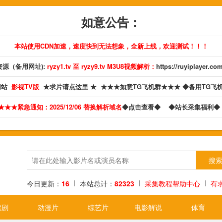
如意公告：
本站使用CDN加速，速度快到无法想象，全新上线，欢迎测试！！！
源（备用网址):
ryzy1.tv 至 ryzy9.tv M3U8视频解析：
https://ruyiplayer.co
网站
影视TV版
★求片请点这里 ★
★★★如意TG飞机群★★★
◆备用TG飞
★★★紧急通知：2025/12/06 替换解析域名
◆点击查看◆
◆站长采集福利
今日更新：
16
本站总计：
82323
采集教程帮助中心
有
续剧
动漫片
综艺片
电影解说
体育